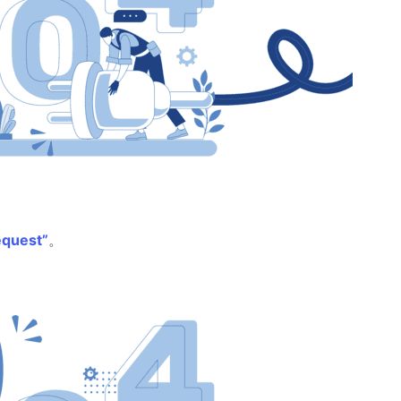
equest”
。