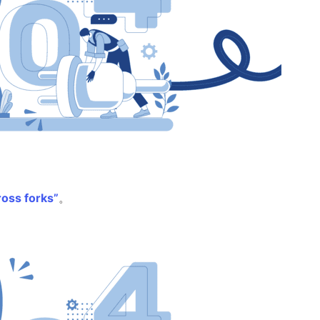
oss forks”
。