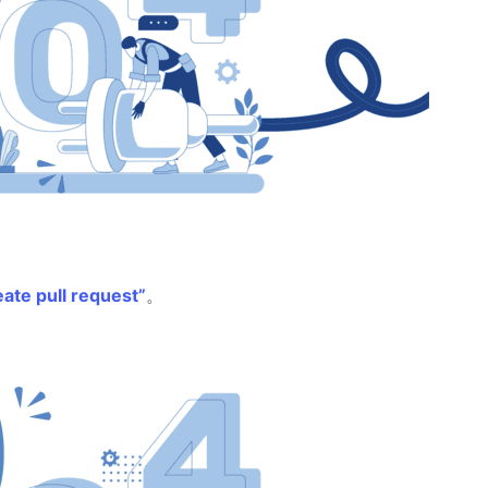
ate pull request”
。