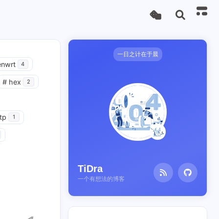
一日之计在于晨
nwrt
4
#
hex
2
tp
1
TiDra
一个有想法的博客