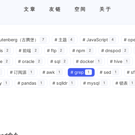
文章
友链
空间
关于
utenberg（古腾堡）
#
主题
#
JavaScript
#
ope
7
4
4
is
#
前端
#
ftp
#
npm
#
dnspod
2
2
2
2
2
e
#
oracle
#
sql
#
docker
#
hive
2
2
2
1
1
#
订阅源
#
awk
#
grep
#
sed
#
sf
1
1
1
1
y
#
pandas
#
sqlldr
#
mysql
#
锁表
1
1
1
1
1