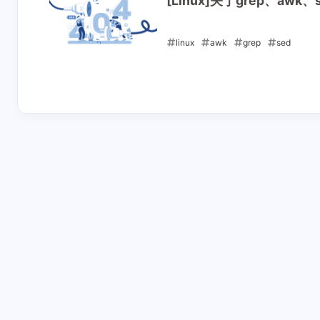
[Linux]关于grep、awk
linux
awk
grep
sed
2020-02-04