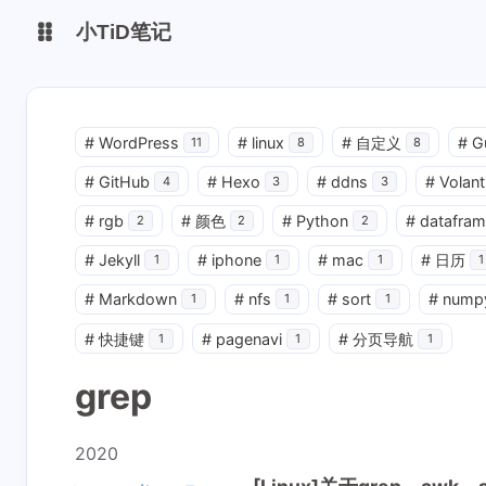
小TiD笔记
博客主站
volantis主题站
#
WordPress
#
linux
#
自定义
#
G
11
8
8
#
GitHub
#
Hexo
#
ddns
#
Volant
GITHUB
4
3
3
#
rgb
#
颜色
#
Python
#
datafram
2
2
2
#
Jekyll
#
iphone
#
mac
#
日历
1
1
1
1
#
Markdown
#
nfs
#
sort
#
nump
1
1
1
#
快捷键
#
pagenavi
#
分页导航
1
1
1
grep
2020