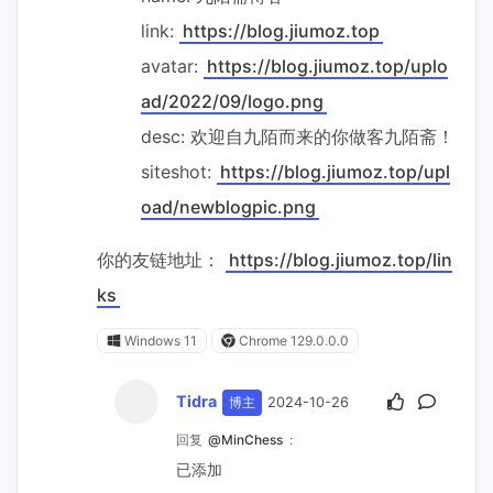
link:
https://blog.jiumoz.top
avatar:
https://blog.jiumoz.top/uplo
ad/2022/09/logo.png
desc: 欢迎自九陌而来的你做客九陌斋！
siteshot:
https://blog.jiumoz.top/upl
oad/newblogpic.png
你的友链地址：
https://blog.jiumoz.top/lin
ks
Windows 11
Chrome 129.0.0.0
Tidra
博主
2024-10-26
回复
@MinChess
:
已添加