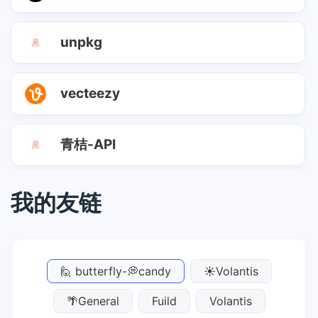
unpkg
vecteezy
青桔-API
我的友链
🙋 butterfly-💭candy
☀️Volantis
🌴General
Fuild
Volantis