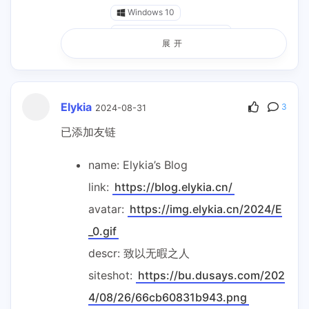
Windows 10
Microsoft Edge 130.0.0.0
展开
minchess
2025-10-23
Elykia
回复
@Tidra
:
3
2024-08-31
哈喽站长，申请更新下链接，原名称也
已添加友链
是九陌斋博客
网站名称：九陌斋博客
name: Elykia’s Blog
地址：
https://blog.jiumoz.com
link:
https://blog.elykia.cn/
头像：
https://blog.jiumoz.com//up
avatar:
https://img.elykia.cn/2024/E
load/logo.png
_0.gif
描述：每一条思想的道路都通向知识的
descr: 致以无暇之人
繁华！
siteshot:
https://bu.dusays.com/202
RSS：
https://blog.jiumoz.com/rs
4/08/26/66cb60831b943.png
s.xml