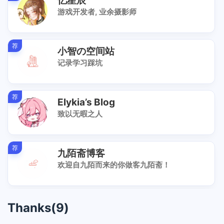
忆星辰
游戏开发者, 业余摄影师
荐
小智の空间站
记录学习踩坑
荐
Elykia’s Blog
致以无暇之人
荐
九陌斋博客
欢迎自九陌而来的你做客九陌斋！
Thanks(9)