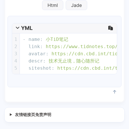
Html
Jade
YML
1
-
name:
小TiD笔记
2
link:
https://www.tidnotes.top/
3
avatar:
https://cdn.cbd.int/
tidnot
4
descr:
技术无止境，随心随所记
5
siteshot:
https://cdn.cbd.int/
tidn
友情链接页免责声明