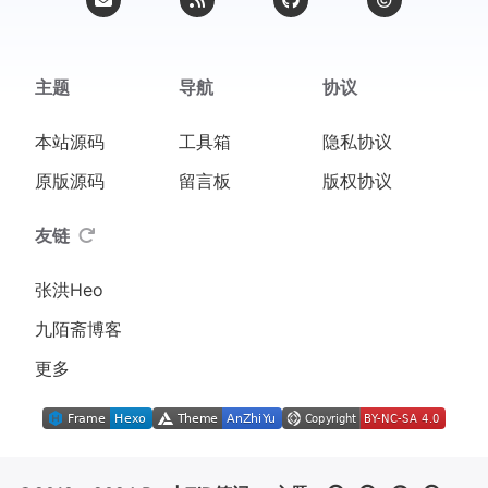
says.com/2024/10/25/671b24382
03a6.gif
Windows 11
主题
导航
协议
Microsoft Edge 131.0.0.0
本站源码
工具箱
隐私协议
原版源码
留言板
版权协议
Tidra
博主
2024-10-26
回复
@Elykia
:
友链
已修改
张洪Heo
Windows 10
九陌斋博客
Microsoft Edge 130.0.0.0
更多