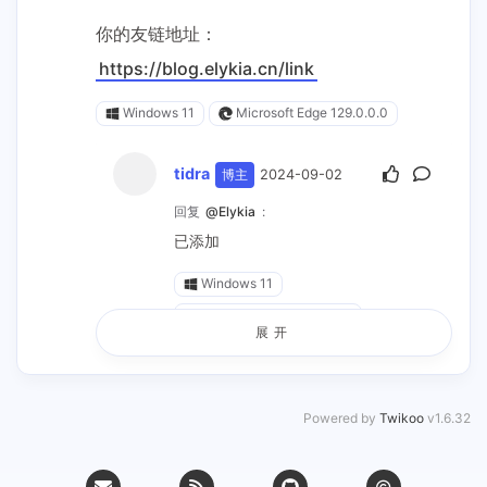
Windows 11
你的友链地址：
Chrome 141.0.0.0
https://blog.elykia.cn/link
Windows 11
Microsoft Edge 129.0.0.0
tidra
博主
2024-09-02
回复
@Elykia
:
已添加
Windows 11
Microsoft Edge 127.0.0.0
展开
Elykia
2024-10-25
Powered by
Twikoo
v1.6.32
回复
@tidra
:
佬，头像修改一下吧，
https://bu.du