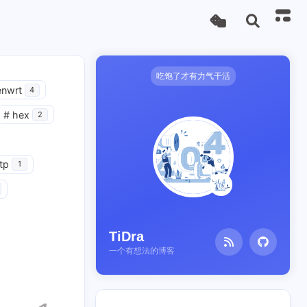
吃饱了才有力气干活
nwrt
4
#
hex
2
tp
1
TiDra
一个有想法的博客