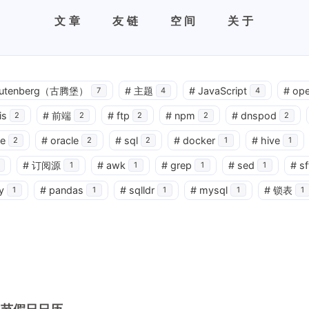
文章
友链
空间
关于
utenberg（古腾堡）
#
主题
#
JavaScript
#
ope
7
4
4
is
#
前端
#
ftp
#
npm
#
dnspod
2
2
2
2
2
e
#
oracle
#
sql
#
docker
#
hive
2
2
2
1
1
#
订阅源
#
awk
#
grep
#
sed
#
sf
1
1
1
1
y
#
pandas
#
sqlldr
#
mysql
#
锁表
1
1
1
1
1