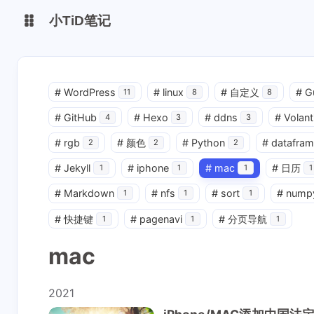
小TiD笔记
博客主站
volantis主题站
#
WordPress
#
linux
#
自定义
#
G
11
8
8
#
GitHub
#
Hexo
#
ddns
#
Volant
GITHUB
4
3
3
#
rgb
#
颜色
#
Python
#
datafram
2
2
2
#
Jekyll
#
iphone
#
mac
#
日历
1
1
1
1
#
Markdown
#
nfs
#
sort
#
nump
1
1
1
#
快捷键
#
pagenavi
#
分页导航
1
1
1
mac
2021