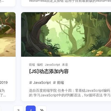
WordPress自定义按钮 适用于目前最新版的WordPress 5.
四设置方法：在当前使用的主题根目录下的 fun ...
前端
编程
JavaScript
未读
[JS]动态添加内容
-2019
JavaScript
前端
编为
选自百度前端学院 任务十四：零基础JavaScript编码（二
到了一
的 学习JavaScript中的if判断语法，for循环语法 学习Ja
5.2.2 实现的效果 ...
的数组对象 学习如何读取、处理数据， ...
…
3
4