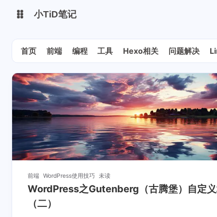
小TiD笔记
首页
前端
编程
工具
Hexo相关
问题解决
L
博客主站
volantis主题站
GITHUB
前端
WordPress使用技巧
未读
WordPress之Gutenberg（古腾堡）自定
（二）