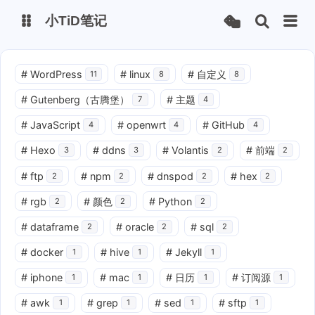
小TiD笔记
博客主站
volantis主题站
#
WordPress
#
linux
#
自定义
11
8
8
#
Gutenberg（古腾堡）
#
主题
7
4
GITHUB
#
JavaScript
#
openwrt
#
GitHub
4
4
4
#
Hexo
#
ddns
#
Volantis
#
前端
3
3
2
2
#
ftp
#
npm
#
dnspod
#
hex
2
2
2
2
#
rgb
#
颜色
#
Python
2
2
2
#
dataframe
#
oracle
#
sql
2
2
2
#
docker
#
hive
#
Jekyll
1
1
1
#
iphone
#
mac
#
日历
#
订阅源
1
1
1
1
#
awk
#
grep
#
sed
#
sftp
1
1
1
1